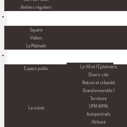
Ateliers réguliers
Square
Videos
La Matinale
Le Vif et l’Éphémère
Espace public
Divers-cité
Nature et urbanité
Grand ensemble 1
Territoire
UMA NIMA
La scène
Autoportraits
l'Arboré