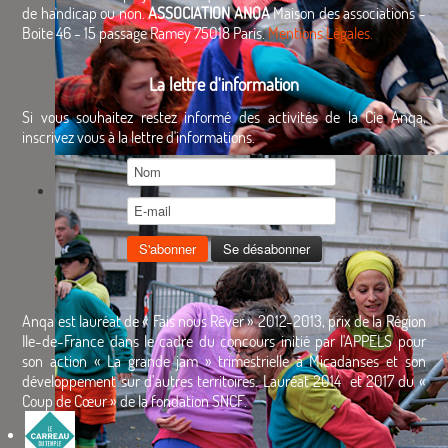
de handicap ou non.
ASSOCIATION ANQA
Maison des associations -
Boite 46 - 15 passage Ramey 75018 Paris.
Mentions Légales.
La lettre d'information
Si vous souhaitez restez informé des activités de la Cie Anqa,
inscrivez vous à la lettre d'informations.
Anqa est lauréat de « Fais nous Rêver » 2012-2013, prix de la Région
Ile-de-France dans le cadre du concours initié par l'APPELS pour
son action « La grande jam » trimestrielle à Micadanses et son
développement sur d’autres territoires. Lauréat 2014 et 2017 du «
Coup de Cœur » de la fondation SNCF.