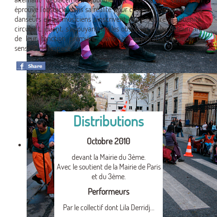
éprouve l'obstacle dans sa réalité pour créer un évènement. Les
danseurs et les musiciens s'inscrivent entre nature et urbanité,
circulant, jouant, s'appuyant sur les obstacles en les détournant
de leur fonction première, dans une exploration ludique et
sensible de l'espace.
Distributions
Octobre 2010
devant la Mairie du 3ème.
Avec le soutient de la Mairie de Paris
et du 3ème.
Performeurs
Par le collectif dont Lila Derridj...