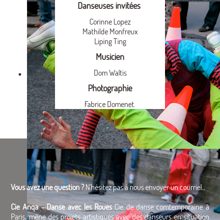
Danseuses invitées
Corinne Lopez
Mathilde Monfreux
Liping Ting
Musicien
Dom Waltis
Photographie
Fabrice Domenet.
Vous avez une question ?
N'hésitez pas à nous envoyer un courriel.
.
Cie Anqa - Danse avec les Roues
Cie de danse comtemporaine à
Paris, mêne des projets artistiques avec des danseurs en situation