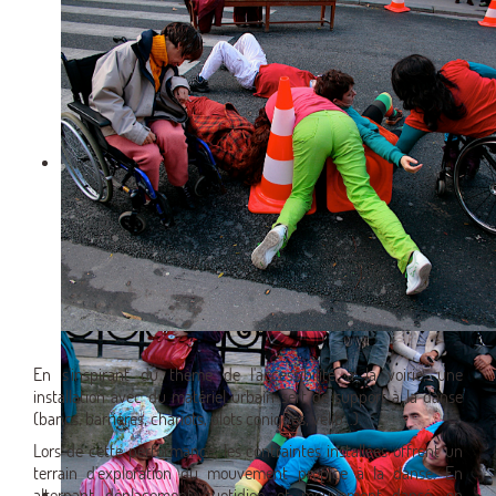
En s'inspirant du thème de l'accessibilité à la voirie, une
installation avec du matériel urbain sert de support à la danse
(bancs, barrières, chariots, plots coniques, vélib…).
Lors de cette performance, les contraintes installées offrent un
terrain d'exploration du mouvement propice à la danse. En
alternant déplacement quotidien et mouvement dansé, on