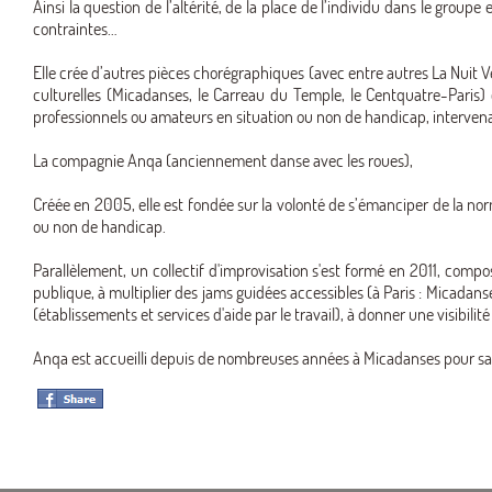
Ainsi la question de l’altérité, de la place de l’individu dans le groupe 
contraintes…
Elle crée d’autres pièces chorégraphiques (avec entre autres La Nuit Ve
culturelles (Micadanses, le Carreau du Temple, le Centquatre-Paris) e
professionnels ou amateurs en situation ou non de handicap, intervena
La compagnie Anqa (anciennement danse avec les roues),
Créée en 2005, elle est fondée sur la volonté de s’émanciper de la nor
ou non de handicap.
Parallèlement, un collectif d'improvisation s'est formé en 2011, comp
publique, à multiplier des jams guidées accessibles (à Paris : Micada
(établissements et services d'aide par le travail), à donner une visibili
Anqa est accueilli depuis de nombreuses années à Micadanses pour sa re