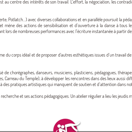
est au centre des intérêts de son travail. L’effort, la négociation, les contrad
rte, Potlatch…) avec diverses collaborations et en parallèle poursuit la péda
t mène des actions de sensibilisation et d’ouverture à la danse à tous les
nt lors de nombreuses performances avec l’écriture instantanée à partir de 
me du corps idéal et de proposer d'autres esthétiques issues d’un travail de
osé de chorégraphes, danseurs, musiciens, plasticiens, pédagogues, thérapeu
nses, Carreau du Temple), à développer les rencontres dans des lieux aussi 
té à des pratiques artistiques qui manquent de soutien et d’attention dans notre
cherche et ses actions pédagogiques. Un atelier régulier a lieu les jeudis m