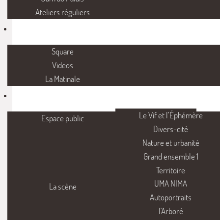
Ateliers réguliers
Square
Videos
La Matinale
Le Vif et l’Éphémère
Espace public
Divers-cité
Nature et urbanité
Grand ensemble 1
Territoire
UMA NIMA
La scène
Autoportraits
l'Arboré